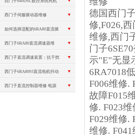
维修
序维修
西门子840DSL数控系统死机
德国西门子6
维修
西门子伺服驱动器维修
修,F026,
如何选择适配的6RA80直流驱
维修,西门子
动器：功率范围、控制模式与
西门子6RA80直流调速器维
门子6SE7
工况适配性对比指南
修：面板无显示故障
示"E"无
西门子直流调速装置：抗干扰
6RA701
抗温变防潮防尘，适应复杂工
西门子6RA8093直流电机抖动
F006维修. 
业工况长效稳定运行
维修控制柜坏
西门子直流控制器维修 电源
故障F015维修
故障
修. F023
F029维修. 
维修. F041