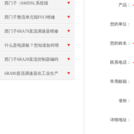
无显示黑屏维修
西门子（840DSL系统报
产品：
F30005过载）解决
西门子整流单元报F013维修
您的单位：
西门子6RA70直流调速器维修
您的姓名：
再生反馈及电流环问题
什么是电源板？您知道如何维
修电源板吗？
西门子6RA28直流控制器编码
联系电话：
器故障维修 调速器报F11错误
6RA80直流调速器在工业生产
常用邮箱：
设备中的应用
省份：
详细地址：