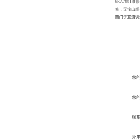
6RA7091
修，无输出维
西门子直流调
您
您
联
常