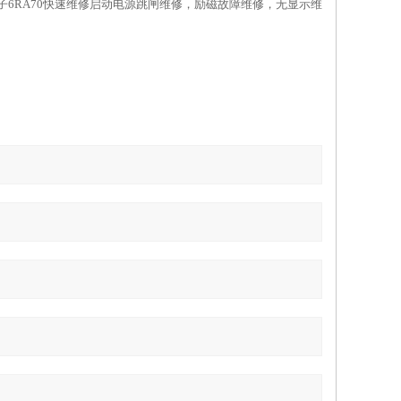
等，西门子6RA70快速维修启动电源跳闸维修，励磁故障维修，无显示维