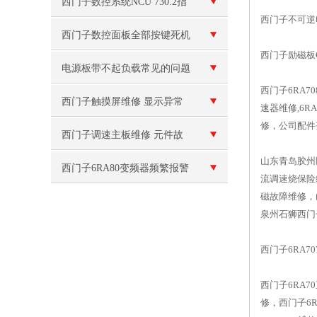
排查方法
西门子数控系统NCU 730.2指
西门子不可逆电源
示灯全亮维修
西门子数控面板全部按键死机
西门子励磁板C98
按不动维修
电源板带不起负载常见的问题
西门子6RA7
和解决方法
西门子触摸屏维修 显示异常
速器维修,6RA
修，公司配件
或花屏
西门子调速主板维修 元件故
山东青岛胶州
障
西门子6RA80变频器频繁报警
流调速烧保险
磁故障维修，
泉州石狮西门
西门子6RA7
西门子6RA7
修，西门子6R