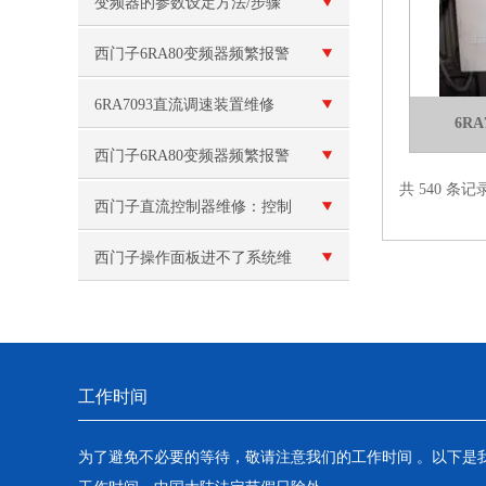
F013故障维修
变频器的参数设定方法/步骤
西门子6RA80变频器频繁报警
F60100
6RA7093直流调速装置维修
6R
西门子6RA80变频器频繁报警
共 540 条记
西门子直流控制器维修：控制
信号故障
西门子操作面板进不了系统维
修
工作时间
为了避免不必要的等待，敬请注意我们的工作时间 。以下是