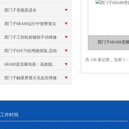
修
西门子变频器进水
西门子6RA80运行中报警复位
不了维修F6030*
西门子工控机按键按不动维修
西门子6RA80
西门子6SE70合闸烧保险,启动
共 136 条记录，当前 1 
跳闸维修
6RA80直流驱动器：高效能、
稳定可靠的直流驱动解决方案
西门子触摸屏显示无反应维修
工作时间