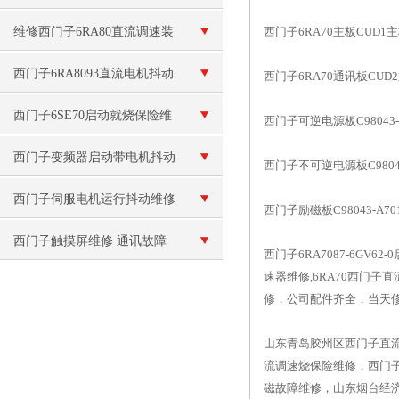
化中的应用案例
维修西门子6RA80直流调速装
西门子6RA70主板CUD1主板C9
置现场处理
西门子6RA8093直流电机抖动
西门子6RA70通讯板CUD2通讯板
维修控制柜坏
西门子6SE70启动就烧保险维
西门子可逆电源板C98043-A
修
西门子变频器启动带电机抖动
西门子不可逆电源板C98043-
西门子伺服电机运行抖动维修
西门子励磁板C98043-A701
西门子触摸屏维修 通讯故障
西门子6RA7087-6GV
速器维修,6RA70西门子直流调
修，公司配件齐全，当天
山东青岛胶州区西门子直
流调速烧保险维修，西门子
磁故障维修，山东烟台经济