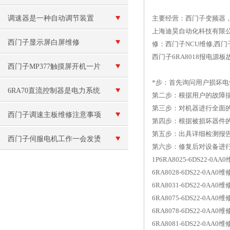
调速器是一种自动调节装置
主要经营：西门子变频器
上海迪昊自动化科技有限公
西门子显示屏白屏维修
修：西门子NCU维修,西门
西门子6RA8018报电源
西门子MP377触摸屏开机一片
*步：首先询问用户损坏
白维修
6RA70直流控制器是电力系统
第二步：根据用户的故障
第三步：对机器进行全面
中重要的设备
西门子调速主板维修注意事项
第四步：根据被损坏器件
第五步：出具详细检测报
西门子伺服电机工作一会发烫
第六步：修复后对设备进
1P6RA8025-6DS22-0A
修理
6RA8028-6DS22-0AA0维
6RA8031-6DS22-0AA0维
6RA8075-6DS22-0AA0维
6RA8078-6DS22-0AA0维
6RA8081-6DS22-0AA0维