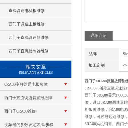
直流调速电源板维修
西门子调速主板维修
详细介绍
西门子直流调速器维修
西门子直流控制器维修
品牌
Si
查看更多 >>
加工定制
否
相关文章
RELEVANT ARTICLES
西门子6RA80报警故障熟
6RA80变频器通电报故障
6RA8075维修直流调速报
西门子6RA80显示F600
F60100
西门子直流调速装置报故障
修，进口6RA80调速器
相报警维修，6RA80
西门子6RA80维修
维修，可控硅短路维修，6
6RA80风机销售。西
变频器的参数设定方法/步骤