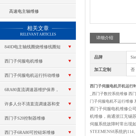
高速电主轴维修
查看更多 >>
相关文章
RELEVANT ARTICLES
详细介绍
840D电主轴线圈烧维修线圈短
品牌
Si
路
西门子伺服电机维修
加工定制
否
西门子伺服电机运行抖动维修
西门子伺服电机开机运行
6RA80直流调速器维护保养，
_西门子数控系统维修 西
门子伺服电机不运行维修 
常见故障排查模块更换定期校
许多人分不清直流调速器和变
西门子伺服电机维修公
机维修，南通浙江无锡
准维护方法
频器的区别
西门子S20控制器维修
伺服系统故障时常出现如下的
STEEMENS8系统的
西门子6RA80可控硅坏维修