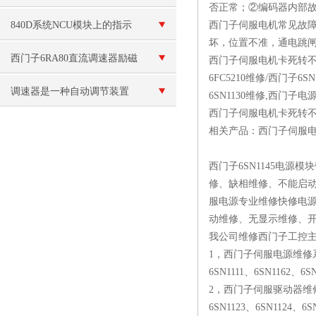
否正常；②编码器内部
840D系统NCU模块上的指示
西门子伺服电机常见故
坏，位置不准，通电跳
灯不亮 NCU不能启动
西门子6RA80直流调速器励磁
西门子伺服电机卡死转不动排
6FC5210维修/西门子6
故障维修 故障代码：F60105
调速器是一种自动调节装置
6SN1130维修,西门子电
西门子伺服电机卡死转
相关产品：西门子伺服电机
西门子6SN1145电源
修、缺相维修、不能启动
服电源专业维修快修电
动维修、无显示维修、
我公司维修西门子工控
1，西门子伺服电源维修
6SN1111、6SN1162、6S
2，西门子伺服驱动器维
6SN1123、6SN1124、6S