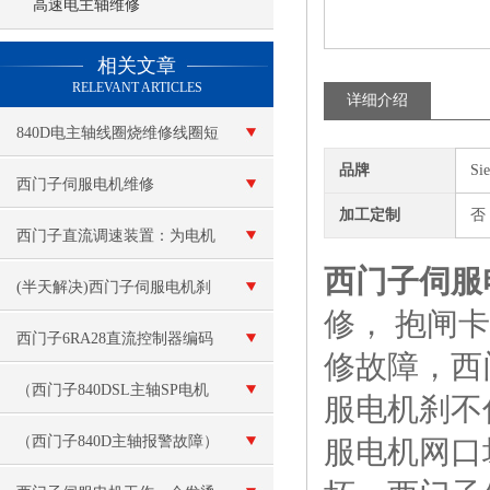
高速电主轴维修
查看更多 >>
相关文章
RELEVANT ARTICLES
详细介绍
840D电主轴线圈烧维修线圈短
品牌
Si
路
西门子伺服电机维修
加工定制
否
西门子直流调速装置：为电机
西门子伺服
运行提供稳定可靠的调速保障
(半天解决)西门子伺服电机刹
修， 抱闸
车刹不住
西门子6RA28直流控制器编码
修故障，西
器故障维修 调速器报F11错误
（西门子840DSL主轴SP电机
服电机刹不
模块坏）数控十年修复
（西门子840D主轴报警故障）
服电机网口