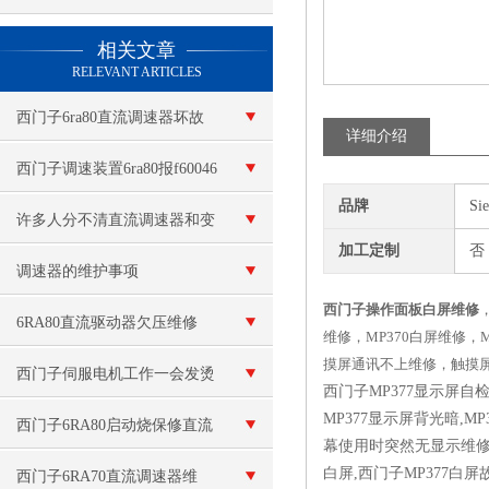
查看更多 >>
相关文章
RELEVANT ARTICLES
西门子6ra80直流调速器坏故
详细介绍
障维修
西门子调速装置6ra80报f60046
品牌
Si
显示故障代码
许多人分不清直流调速器和变
加工定制
否
频器的区别
调速器的维护事项
西门子操作面板白屏维修
6RA80直流驱动器欠压维修
维修，MP370白屏维修，
摸屏通讯不上维修，触摸
西门子伺服电机工作一会发烫
西门子MP377显示屏自
MP377显示屏背光暗,M
修理
西门子6RA80启动烧保修直流
幕使用时突然无显示维修,西
白屏,西门子MP377白
调速器炸可控硅模块维修
西门子6RA70直流调速器维