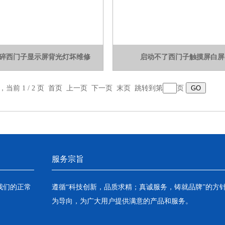
碎西门子显示屏背光灯坏维修
启动不了西门子触摸屏白屏
录，当前 1 / 2 页 首页 上一页
下一页
末页
跳转到第
页
服务宗旨
我们的正常
遵循“科技创新，品质求精；真诚服务，铸就品牌”的方
为导向，为广大用户提供满意的产品和服务。