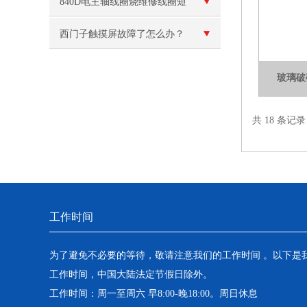
840D电主轴线圈烧维修线圈短
路
西门子触摸屏故障了怎么办？
玻璃破
共 18 条记
工作时间
为了避免不必要的等待，敬请注意我们的工作时间 。以下是
工作时间，中国大陆法定节假日除外。
工作时间：周一至周六 早8:00-晚18:00。周日休息