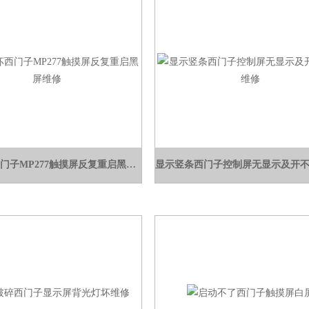
触摸屏坏西门子MP277触摸屏反复重启黑屏维修