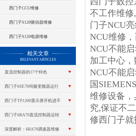
西门子数控
西门子CCU维修
不工作维修,
西门子S120驱动器维修
门子NCU
NCU维修，
西门子S120电源维修
NCU不能
查看更多 >>
相关文章
加工中心，
RELEVANT ARTICLES
NCU不能
直流控制器的17个特色
国SIEM
西门子6SE70伺服变频器运行
维修设备，
中报F002技术咨询
西门子TP1200显示屏开机进不
究,保证不
了系统
西门子6RA70直流控制器运转
修西门子就
速度不连贯维修
深度解析：6RA70调速器维修