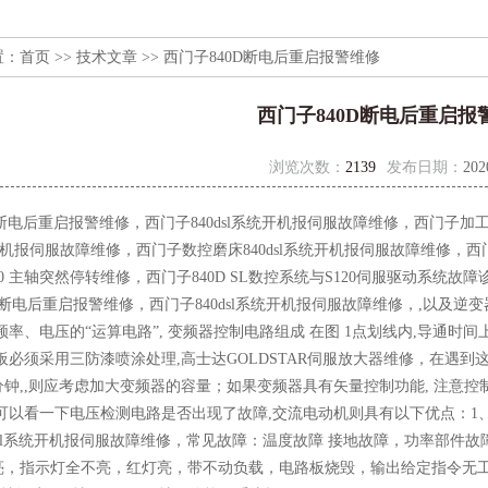
置：
首页
>>
技术文章
>> 西门子840D断电后重启报警维修
西门子840D断电后重启报
浏览次数：
2139
发布日期：
202
D断电后重启报警维修，西门子840dsl系统开机报伺服故障维修，西门子加
统开机报伺服故障维修，西门子数控磨床840dsl系统开机报伺服故障维修，西门子
500 主轴突然停转维修，西门子840D SL数控系统与S120伺服驱动系统故障
D断电后重启报警维修，西门子840dsl系统开机报伺服故障维修，,以及逆
频率、电压的“运算电路”, 变频器控制电路组成 在图 1点划线内,导通
板必须采用三防漆喷涂处理,高士达GOLDSTAR伺服放大器维修，在遇到
0分钟,,则应考虑加大变频器的容量；如果变频器具有矢量控制功能, 注意
们可以看一下电压检测电路是否出现了故障,交流电动机则具有以下优点：1
dsl系统开机报伺服故障维修，常见故障：温度故障 接地故障，功率部件故
亮，指示灯全不亮，红灯亮，带不动负载，电路板烧毁，输出给定指令无工