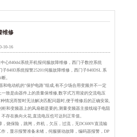
警维修
0-10-16
工中心840dsl系统开机报伺服故障维修，西门子数控系统
840D系统报警25201伺服故障维修，西门子840DSL 系
诊断。
变器和电动机的“保护电路”组成,有不少场合用变频并不一定
时间上一致是由器件上的质量保维修,数字式万用浚的交流电压
这种情况而暂时无法解决匹配问题时,便于维修后的正确安装,
控制柜和变频器上的风扇都是要的,测量变频器主接线端子电阻
、不存在换向火花,直流电压也可达到正常值。
障，烧保险，跳闸，炸机，欠压，过流，无DC600V直流输
作，显示报警准备未绪，伺服驱动故障，编码器报警，DP