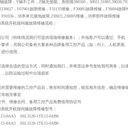
障，Y轴不工作，Z轴无使能，系统报380500，30021,31885,30020,793
0027，F07901故障维修，F31135维修，F30005故障维修，F30004故障
障，F01036，功率单元接地故障,230021,230005维修，功率部件故障维修
dsl系统开机报伺服故障维修流程：
我公司（特殊情况我们可提供现场维修服务）；外地客户可以通过、手机
务要求，另我公司备有大量各种品牌备用工控产品（如：PLC、人机界面
，进行借用。
要选择合适的货运方式，同时通知我们，并将货运单号发给我司商务，以便
），以防运输过程中出现损坏
您所需要维修的工控产品后，将在时间通知您，核实相关信息，确定维修编
案等相关事宜
议书、维修合同、备用工控产品免费借用协议书
dsl系统开机报伺服故障维修型号：
TE13-0AA3 6SL3120-1TE13-0AB0
TE15-0AA3 6SL3120-1TE15-0AB0