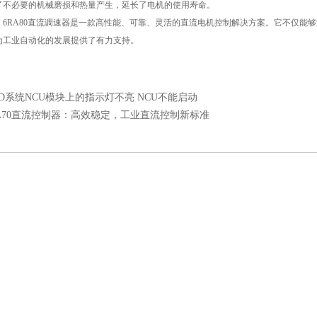
了不必要的机械磨损和热量产生，延长了电机的使用寿命。
RA80直流调速器是一款高性能、可靠、灵活的直流电机控制解决方案。它不仅能够
为工业自动化的发展提供了有力支持。
0D系统NCU模块上的指示灯不亮 NCU不能启动
RA70直流控制器：高效稳定，工业直流控制新标准