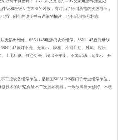
或采取防干扰措施；（3）系统所用的220V交流电源作滤波处
 元件级和板级互连方法的时候，有时为了得到所需的次级电压，
于R×1挡，附带的说明书有详细的描述，也有采用符号标志
模块无输出维修、6SN1145电源模块炸维修、6SN1145直流母线
修、6SN1145黄灯不亮、无显示、缺相、不能启动、过流、过压、
出、上电压低、红色灯亮、输出不平衡、不能启动、无显示、开
早从事工控设备维修单位，是德国SIEMENS西门子专业维修单位，
修技术的研究,保证不二次损坏机器，一般故障当天修好，不收