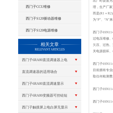
出厂时设置为
西门子CCU维修
理，生产厂家
而是(R1＋
西门子S120驱动器维修
为“P”、“N
西门子S120电源维修
西门子6SN1
过电压维修、6
查看更多 >>
相关文章
欠压、过热、
RELEVANT ARTICLES
关电源损坏、
西门子6RA80直流调速器上电
西门子6SN
目前拥有专业
报警F60038故障代码修复
直流调速器的适用场合
取任何检测费
西门子6RA80直流调速显示
西门子6SN1
f60038，f6005*维修
西门子6RA80变频器可控硅短
西门子6SN114
路
西门子触摸屏上电白屏无显示