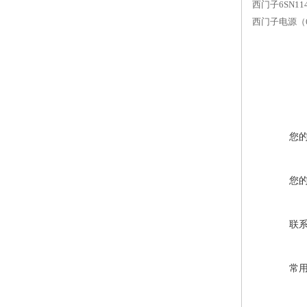
西门子6SN11
西门子电源（6
您
您
联
常