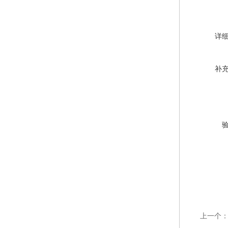
详
补
上一个