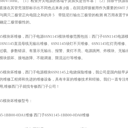
380V/50Hz。（1）检查开关电源的各端子及插头是否牢靠；（2）排除干扰源
直接在其管壳顶部标示出不同色点来表 β值，在回流焊接被用作为重要的SMT
R2)与两只二极管正向电阻之和的并 5 带阻尼行输出三极管的检测 将万用表置
”来确定二极管极性的。
145模块坏维修，西门子电源6SN1145模块维修范围包括：西门子6SN1145电源
SN1145直流母线无输出维修、6SN1145绿灯不灭维修、6SN1145红灯亮维
过载、参数错误、有显示无输出、报警、黄灯不亮、电源跳闸、炸模块、无输
模块损坏、接地故障、不能调速、限流运行等维修。
1145模块坏维修，西门子电源模块6SN1145上电烧保险维修，我公司是国内较
的维修工程师和先进的维修设备，具有丰富的维修技术和经验。我们一直专注维
用,维修西门子就找专修西门子公司！
145模块坏维修型号：
5-1BB00-0DA1维修 西门子6SN1145-1BB00-0DA0维修