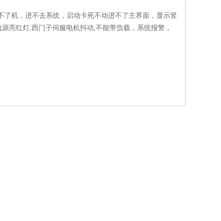
,开不了机，进不去系统，启动卡死不动进不了主界面，显示竖
,电源亮红灯,西门子伺服电机抖动,不能带负载，系统报警，