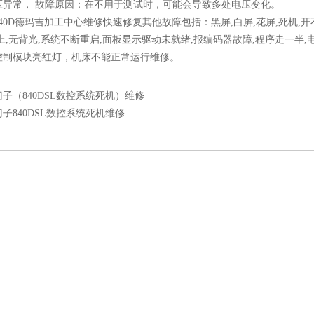
压异常， 故障原因：在不用于测试时，可能会导致多处电压变化。
40D德玛吉加工中心维修快速修复其他故障包括：黑屏,白屏,花屏,死机
上,无背光,系统不断重启,面板显示驱动未就绪,报编码器故障,程序走一半
控制模块亮红灯，机床不能正常运行维修。
门子（840DSL数控系统死机）维修
子840DSL数控系统死机维修