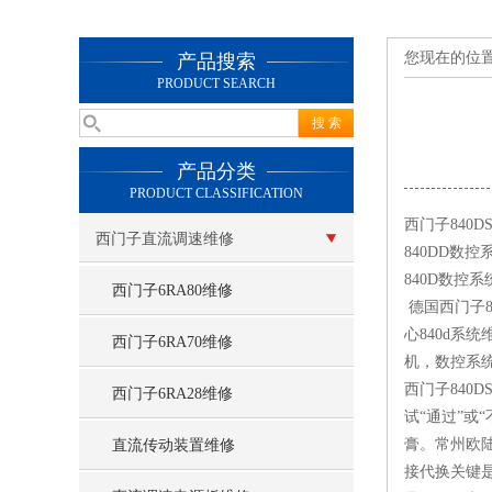
您现在的位
产品搜索
PRODUCT SEARCH
产品分类
PRODUCT CLASSIFICATION
西门子840
西门子直流调速维修
840DD数
840D数控
西门子6RA80维修
德国西门子8
心840d系
西门子6RA70维修
机，数控系
西门子840
西门子6RA28维修
试“通过”或
膏。常州欧陆
直流传动装置维修
接代换关键是