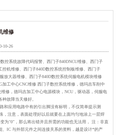
死机维修
0-10-26
2D数控系统故障代码报警、西门子840DNCU维修、西门子
系统工控机维修、西门子840D数控系统控制板维修、西门子
伺服放大器维修、西门子840D数控系统伺服电机模块维修
MG加工中心CNC维修 西门子数控系统维修，德玛吉车削中
系统维修，德玛吉加工中心电源模块，NCU，驱动器，伺服电
各种故障当天修好。
效电路和应用电路中有的引出脚没有标明，不仅简单提示测
置特殊，注意，表面处理好以后就要在上面均匀地涂上一层焊
变为“0”，那么将出错并且所需的功能也无法用， 注：非直
、IC 与外部元件之间连接关系的资料，越是设计*的产