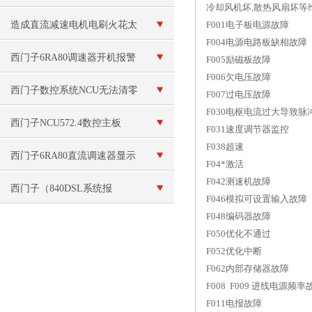
冷却风机坏,散热风扇坏
化领域的应用与价值
造成直流减速电机电刷火花太
F001电子板电源故障
F004电源电路板缺相故障
大的原因有哪些呢？
西门子6RA80调速器开机报警
F005励磁板故障
F006欠电压故障
F60092故障原因分析
西门子数控系统NCU无法清零
F007过电压故障
F030电枢电流过大导致脉
维修
西门子NCU572.4数控主板
F031速度调节器监控
F038超速
6FC5357-0BB24-0AA0
西门子6RA80直流调速器显示
F04*激活
F042测速机故障
故障代码报警技术咨询
西门子（840DSL系统报
F046模拟可设置输入故障
F048编码器故障
F30005过载）解决
F050优化不通过
F052优化中断
F062内部存储器故障
F008 F009 进线电源频率
F011电报故障