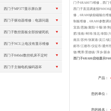
门子6RA8075维修，西门
西门子MP377显示屏白屏
西门子直流调速报F6003
修，6RA80缺励磁输出维修
西门子驱动器维修：电源问题
制板维修，6RA80参数
宜昌/恩施/襄阳/十堰/潜/
西门子数控面板全部按键死机
肥/淮南//蚌埠/淮北/阜阳/
南京/苏州/张家港/吴江/镇
按不动维修
西门子NCU上电没有显示维修
邮市/江都市/仪征市/通州市
饶/鹰潭/景德镇/ 萍乡/新余
西门子840dsl数控机床不定时
西门子6RA80启动显示F6
重启维修
西门子主轴电机编码器坏
产品：
您的单位：
您的姓名：