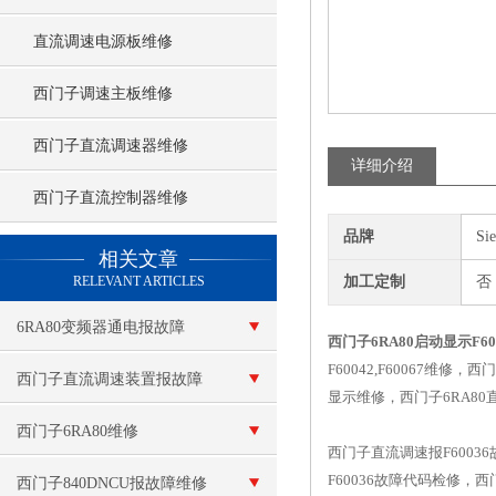
直流调速电源板维修
西门子调速主板维修
西门子直流调速器维修
详细介绍
西门子直流控制器维修
品牌
Si
查看更多 >>
相关文章
RELEVANT ARTICLES
加工定制
否
6RA80变频器通电报故障
西门子6RA80启动显示F6
F60042,F60067维修
F60100
西门子直流调速装置报故障
显示维修，西门子6RA8
西门子6RA80维修
西门子直流调速报F60036故
F60036故障代码检修，
西门子840DNCU报故障维修