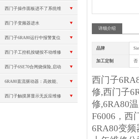
西门子操作面板进不了系统维
修
西门子变频器进水
详细介绍
西门子6RA80运行中报警复位
品牌
Si
不了维修F6030*
西门子工控机按键按不动维修
加工定制
否
西门子6SE70合闸烧保险,启动
西门子6RA8
跳闸维修
6RA80直流驱动器：高效能、
修,西门子6
稳定可靠的直流驱动解决方案
西门子触摸屏显示无反应维修
修,6RA80
F6006，
6RA80变