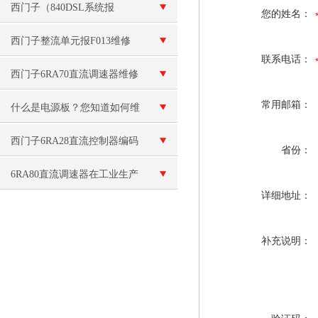
无显示黑屏维修
西门子（840DSL系统报
您的姓名：
F30005过载）解决
西门子整流单元报F013维修
联系电话：
西门子6RA70直流调速器维修
常用邮箱：
再生反馈及电流环问题
什么是电源板？您知道如何维
修电源板吗？
西门子6RA28直流控制器编码
省份：
器故障维修 调速器报F11错误
6RA80直流调速器在工业生产
详细地址：
设备中的应用
补充说明：