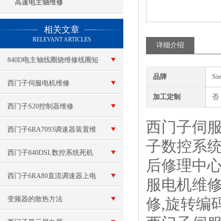
高速电主轴维修
查看更多 >>
相关文章
RELEVANT ARTICLES
详细介绍
840D电主轴线圈烧维修线圈短
品牌
Si
路
西门子伺服电机维修
加工定制
否
西门子S20控制器维修
西门子伺服
西门子6RA7093调速器装置维
子数控系统
修
西门子840DSL数控系统死机
后修理中心
维修
西门子6RA80直流调速器上电
服电机维修
报警F60038故障代码修复
变频器的散热方法
修,旋转编