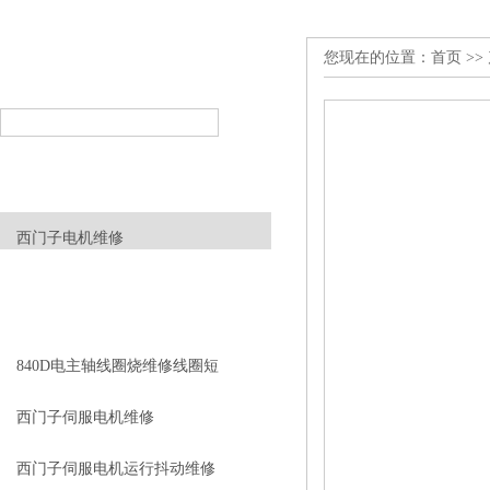
您现在的位置：
首页
>>
产品搜索
PRODUCT SEARCH
产品分类
PRODUCT CLASSIFICATION
西门子电机维修
查看更多 >>
相关文章
RELEVANT ARTICLES
840D电主轴线圈烧维修线圈短
路
西门子伺服电机维修
西门子伺服电机运行抖动维修