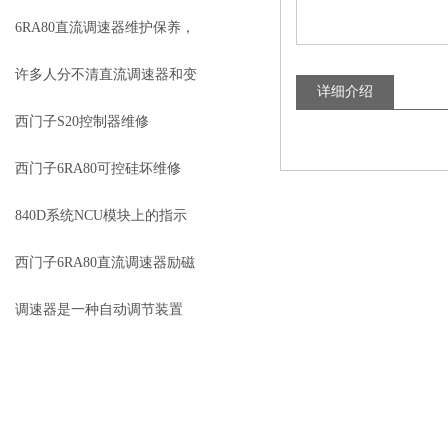
6RA80直流调速器维护保养，
常见故障排查模块更换定期校
许多人分不清直流调速器和变
详细介绍
准维护方法
频器的区别
西门子S20控制器维修
西门子6RA80可控硅坏维修
840D系统NCU模块上的指示
灯不亮 NCU不能启动
西门子6RA80直流调速器励磁
故障维修 故障代码：F60105
调速器是一种自动调节装置