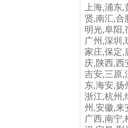
上海,浦东,
贤,南汇,合
明光,阜阳,
广州,深圳,
家庄,保定,
庆,陕西,西
吉安,三原,
东,海安,扬
浙江,杭州,
州,安徽,来
广西,南宁,