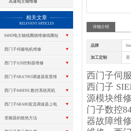
高速电主轴维修
查看更多 >>
相关文章
RELEVANT ARTICLES
详细介绍
840D电主轴线圈烧维修线圈短
品牌
Si
路
西门子伺服电机维修
加工定制
否
西门子S20控制器维修
西门子伺
西门子6RA7093调速器装置维
西门子 S
修
西门子840DSL数控系统死机
源模块维修
维修
西门子6RA80直流调速器上电
门子数控8
报警F60038故障代码修复
变频器的散热方法
器故障维