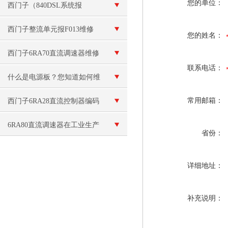
您的单位：
无显示黑屏维修
西门子（840DSL系统报
F30005过载）解决
西门子整流单元报F013维修
您的姓名：
西门子6RA70直流调速器维修
联系电话：
再生反馈及电流环问题
什么是电源板？您知道如何维
修电源板吗？
常用邮箱：
西门子6RA28直流控制器编码
器故障维修 调速器报F11错误
6RA80直流调速器在工业生产
省份：
设备中的应用
详细地址：
补充说明：