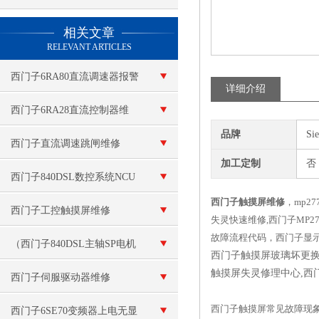
查看更多 >>
相关文章
RELEVANT ARTICLES
西门子6RA80直流调速器报警
详细介绍
维修技术咨询
西门子6RA28直流控制器维
品牌
Si
修：电机故障
西门子直流调速跳闸维修
加工定制
否
西门子840DSL数控系统NCU
西门子触摸屏维修
，mp2
模块坏
西门子工控触摸屏维修
失灵快速维修,西门子MP
故障流程代码，西门子显
（西门子840DSL主轴SP电机
西门子触摸屏玻璃坏更换维
触摸屏失灵修理中心,西门
模块坏）数控十年修复
西门子伺服驱动器维修
西门子触摸屏常见故障现
西门子6SE70变频器上电无显