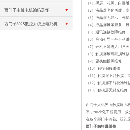
（1）黑屏、花屏、白屏维
示（开机就黑屏）
西门子主轴电机编码器坏
（2）液晶屏老化所致，
（3）液晶屏无显示，亮度
西门子802S数控系统上电死机
（4）液晶屏显示竖条、显
（5）通讯连接故障维修
（6）启动引导一半不动维
（7）开机不能进入用户画
（8）触摸屏玻璃破损维修
（9）更换触摸屏维修
（10）触摸偏移维修
（11）触摸屏不能触摸，
（12）触摸屏不能校准维
（13）触摸屏无背光维修
西门子人机界面触摸屏面板T
率，zui小化工程费用
在各个部门中有着广泛的
西门子触摸屏维修