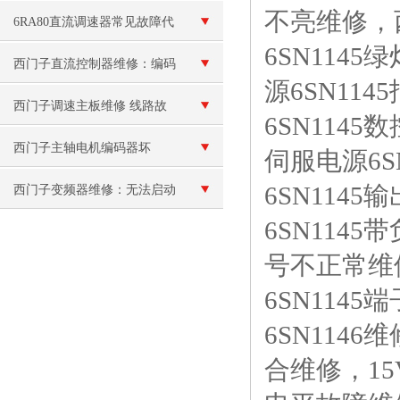
不亮维修，
修
6RA80直流调速器常见故障代
6SN114
码排查，新手也能快速解决
西门子直流控制器维修：编码
源6SN11
器故障
西门子调速主板维修 线路故
6SN114
障
西门子主轴电机编码器坏
伺服电源6S
6SN114
西门子变频器维修：无法启动
6SN114
号不正常维修
6SN114
6SN114
合维修，15