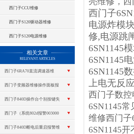
亮维修，西
西门子CCU维修
西门子6SN
电源炸模块
西门子S120驱动器维修
修,电源跳
西门子S120电源维修
6SN114
查看更多 >>
相关文章
6SN114
RELEVANT ARTICLES
6SN114
西门子6RA70直流调速器维
上电无反应
修：无显示故障
西门子变频器维修操作面板报
西门子数控电
警“E”故障
西门子840D操作台个别按键失
6SN11
灵
西门子（系统802d报警003000
维修西门子6
维修）
6SN114
西门子840D断电后重启报警维