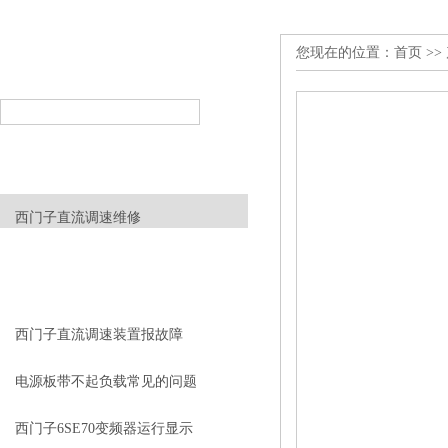
您现在的位置：
首页
>>
产品搜索
PRODUCT SEARCH
产品分类
PRODUCT CLASSIFICATION
西门子直流调速维修
查看更多 >>
相关文章
RELEVANT ARTICLES
西门子直流调速装置报故障
电源板带不起负载常见的问题
和解决方法
西门子6SE70变频器运行显示