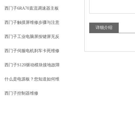
故障维修
西门子6RA70直流调速器主板
坏维修
西门子触摸屏维修步骤与注意
详细介绍
事项
西门子工业电脑屏按键屏无反
应维修
西门子伺服电机刹车卡死维修
西门子S120驱动模块接地故障
维修
什么是电源板？您知道如何维
修电源板吗？
西门子控制器维修