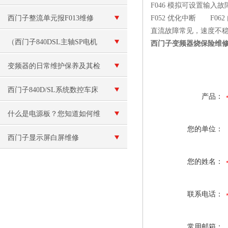
F046 模拟可设置
西门子整流单元报F013维修
F052 优化中断 F06
直流故障常见，速度不
（西门子840DSL主轴SP电机
西门子变频器烧保险维
模块坏）数控十年修复
变频器的日常维护保养及其检
修工作
西门子840D/SL系统数控车床
产品：
维修
什么是电源板？您知道如何维
您的单位：
修电源板吗？
西门子显示屏白屏维修
您的姓名：
联系电话：
常用邮箱：