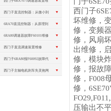
门子6SE
西门子6RA7075调速器装置维
西门子6S
修
西门子直流控制器：从微小到
坏维修，
宏大，准确调控每一份直流能
6RA70直流控制器：从原理到
修，变频
量！
应用，探索其在工业自动化中
6RA80调速器故障F60101维修
修，风扇坏
的关键作用
原因
出维修，
西门子直流调速装置维修
修，模块
西门子6RA80报F60092故障代
修，报故障
码
西门子主轴电机刹车失灵抱闸
修，F008
卡死了
修，6SE7
FO29,F0
压输出不