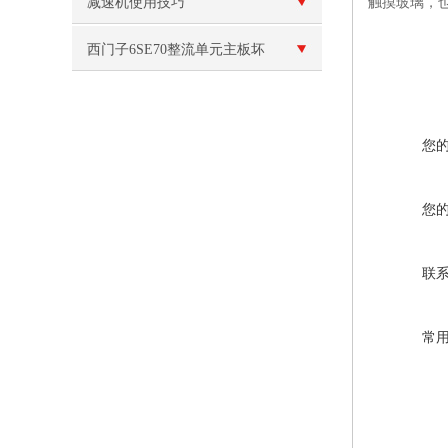
速器？
减速机使用技巧
触摸玻璃，
西门子6SE70整流单元主板坏
维修
您
您
联
常