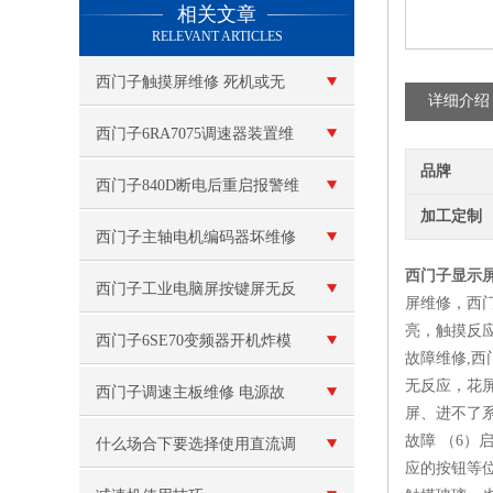
相关文章
RELEVANT ARTICLES
西门子触摸屏维修 死机或无
详细介绍
法启动
西门子6RA7075调速器装置维
品牌
修
西门子840D断电后重启报警维
加工定制
修
西门子主轴电机编码器坏维修
西门子显示屏
（主轴电机轴承坏）
西门子工业电脑屏按键屏无反
屏维修，西门
亮，触摸反
应维修
西门子6SE70变频器开机炸模
故障维修,
无反应，花屏
块维修
西门子调速主板维修 电源故
屏、进不了系
故障 （6）
障
什么场合下要选择使用直流调
应的按钮等