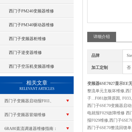
西门子PM240变频器维修
西门子PM340驱动器维修
详细介绍
西门子变频器柜维修
西门子逆变器维修
品牌
Si
西门子空压机变频器维修
加工定制
否
查看更多 >>
相关文章
变频器6SE7027显示E
RELEVANT ARTICLES
整流单元主板坏维修,西门
子...F081故障原因, F033
西门子变频器启动报F011、
西门子6SE70变频器启动
电就报F029故障维修 
F015维修
西门子变频器冒烟维修
报F029维修,西门子6S
西门子6SE70整流回馈
6RA80直流调速器维修指南：