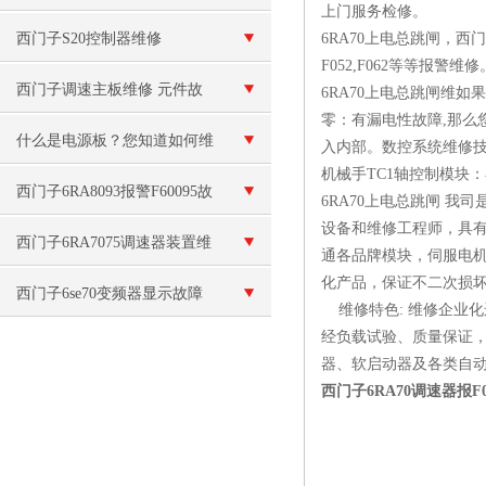
上门服务检修。
模块坏
西门子S20控制器维修
6RA70上电总跳闸，西门子6R
F052,F062等等报警维修
西门子调速主板维修 元件故
6RA70上电总跳闸维
零：有漏电性故障,那么
障
什么是电源板？您知道如何维
入内部。数控系统维修技
机械手TC1轴控制模块
修电源板吗？
西门子6RA8093报警F60095故
6RA70上电总跳闸 
设备和维修工程师，具
障维修
西门子6RA7075调速器装置维
通各品牌模块，伺服电机
化产品，保证不二次损
修
西门子6se70变频器显示故障
维修特色: 维修企业
经负载试验、质量保证，
代码维修
器、软启动器及各类自
西门子6RA70调速器报F