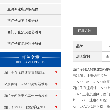
直流调速电源板维修
西门子调速主板维修
详细介绍
西门子直流调速器维修
西门子直流控制器维修
品牌
Si
查看更多 >>
加工定制
否
相关文章
RELEVANT ARTICLES
西门子6RA70调速器报F
西门子直流调速装置报故障
电跳闸，通电烧可控硅，6
6RA70过热，6RA70
深度解析：6RA70调速器维修
西门子直流调速6RA7
6RA70上电总跳闸，
中的技术难点与解决方案
西门子伺服电机工作一会发烫
炸，6RA70速度不可控,
动，6RA70低速不稳，高
修理
西门子840DSL数控系统NCU