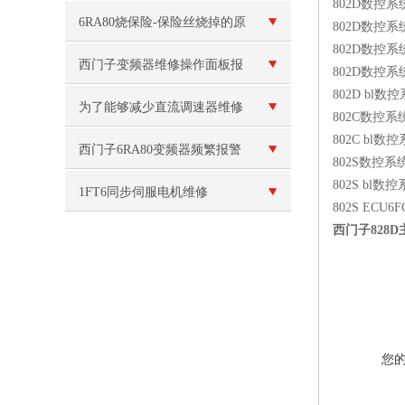
802D数控系统 
报警F60038故障代码修复
6RA80烧保险-保险丝烧掉的原
802D数控系统 
802D数控系统 
因和解决方案
西门子变频器维修操作面板报
802D数控系统 
802D bl数控
警“E”故障
为了能够减少直流调速器维修
802C数控系统 
802C bl数控
次数,我们一定要定期保养
西门子6RA80变频器频繁报警
802S数控系统 
802S bl数控
1FT6同步伺服电机维修
802S ECU6F
西门子828D
您