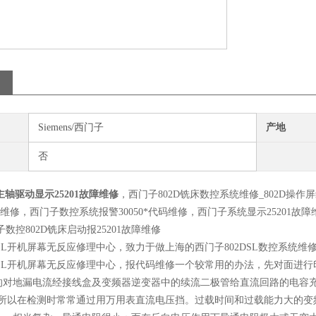
Siemens/西门子
产地
否
主轴驱动显示25201故障维修
，西门子802D铣床数控系统维修_802D操作屏
维修，西门子数控系统报警30050*代码维修，西门子系统显示25201故障维修,
数控802D铣床启动报25201故障维修
DSL开机屏幕无反应修理中心，致力于做上海的西门子802DSL数控系统
DSL开机屏幕无反应修理中心，报代码维修一个较常用的办法，先对面进
的对地漏电流经接线盒及变频器逆变器中的续流二极管给直流回路的电容充
拆 所以在检测时常常通过用万用表直流电压挡。过载时间和过载能力大的