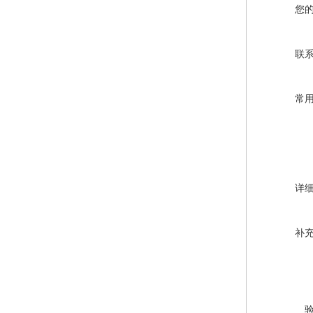
您
联
常
详
补