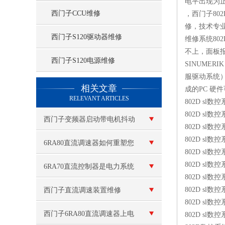
电平出现为
西门子CCU维修
，西门子80
修，技术专业
西门子S120驱动器维修
维修系统80
不上，面板
西门子S120电源维修
SINUME
服驱动系统）
查看更多 >>
相关文章
成的PC 硬
RELEVANT ARTICLES
802D sl数控
802D sl数控
西门子变频器启动带电机抖动
802D sl数控
802D sl数控
6RA80直流调速器如何重塑您
802D sl数控
802D sl数控
的设备性能与生产效率
6RA70直流控制器是电力系统
802D sl数控
中重要的设备
802D sl数控
西门子直流调速装置维修
802D sl数控
西门子6RA80直流调速器上电
802D sl数控