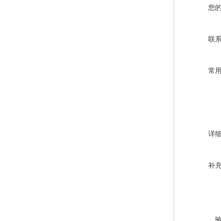
您
联
常
详
补