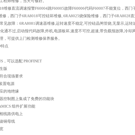
业工程师维修，当天可修好。
18维修直流调速报警F60004跳F60005故障F60006代码F60007不能复位，西门子6
AA0维修，西门子6RA8018可控硅坏维修, 6RA8025烧保险维修，西门子6RA8
直流常见故障：6RA8081调速器维修,运转速度不稳定,可控硅晶闸管烧,无显示,运
优化通不过,启动报代码故障,炸机,电源板坏,速度不可控,超速,带负载报故障,冷
理，可提供上门检测维修保养服务。
80特点
US，可以选配 PROFINET
生版
符合现场要求
电子装置电源
应的地绝缘
器控制图上集成了免费的功能块
AMICS 组件扩展功能
相线路供电上
镍铜母线
宽