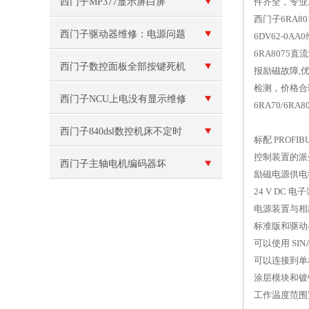
西门子MP377显示屏白屏
件齐全，专
西门子6RA80
西门子驱动器维修：电源问题
6DV62-0
6RA8075
西门子数控面板全部按键死机
报励磁故障,
检测，价格合
按不动维修
西门子NCU上电没有显示维修
6RA70/6RA
西门子840dsl数控机床不定时
标配 PROFIB
控制装置的派
重启维修
西门子主轴电机编码器坏
励磁电源供电
24 V DC 
电源装置与相
标准版和驱动
可以使用 SIN
可以连接到单
涂层模块和镀
工作温度范围