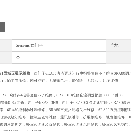
Siemens/西门子
产地
否
091面板无显示维修
，西门子6RA80直流调速运行中报警复位不了维修6RA8
力，输出电压低，烧可控硅，无励磁电压，烧保险，无显示， 跳闸维修
A80运行中报警复位不了维修，6RA8018维修直流调速报警F60004跳F60005故障F
报警f60105维修，西门子6RA80维修、西门子6RA80直流调速维修，6RA80
，6RA80控制器过流维修，6RA80直流驱动器欠压维修，6RA80直流控制模
电源板烧毁维修，控制主板坏维修，通讯板维修，扩展板维修，触发板维修，可控硅
80调速器扩容，6RA80调速装置销售，6RA80调速风扇销售，6RA80风机