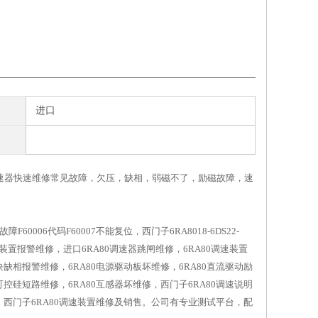
进口
0调速器快速维修常见故障，欠压，缺相，弱磁不了，励磁故障，速
60006代码F60007不能复位，西门子6RA8018-6DS22-
调速装置报警维修，进口6RA80调速器跳闸维修，6RA80调速装置
块缺相报警维修，6RA80电源驱动板坏维修，6RA80直流驱动励
短路维修，6RA80互感器坏维修，西门子6RA80调速说明
销售。西门子6RA80调速装置维修及销售。公司有专业测试平台，配