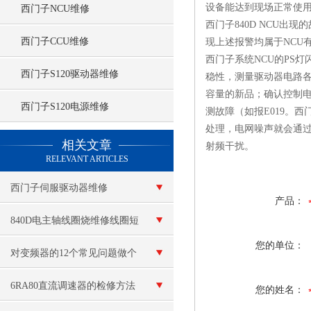
设备能达到现场正常使
西门子NCU维修
西门子840D NCU出现
西门子CCU维修
现上述报警均属于NCU
西门子系统NCU的PS
西门子S120驱动器维修
稳性，测量驱动器电路
容量的新品；确认控制
西门子S120电源维修
测故障（如报E019。
处理，电网噪声就会通过电
查看更多 >>
相关文章
射频干扰。
RELEVANT ARTICLES
西门子伺服驱动器维修
产品：
840D电主轴线圈烧维修线圈短
您的单位：
路
对变频器的12个常见问题做个
解答
6RA80直流调速器的检修方法
您的姓名：