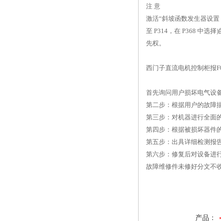
注 意
激活“斜坡函数发生器设置 2”(
至 P314，在 P368
先权。
西门子直流电机控制柜报F
首先询问用户损坏电气设
第二步：根据用户的故障
第三步：对机器进行全面
第四步：根据被损坏器件
第五步：出具详细检测报
第六步：修复后对设备进
故障维修件未修好分文不
产品：