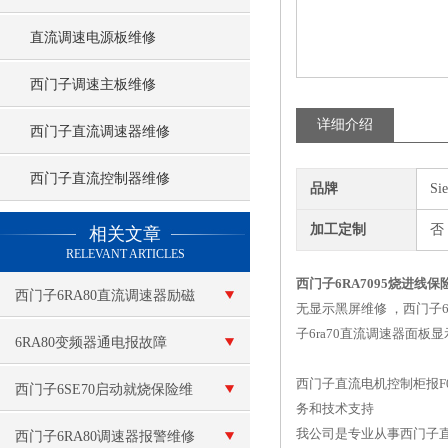
直流调速电源板维修
西门子调速主板维修
详细介绍
西门子直流调速器维修
西门子直流控制器维修
品牌
Si
查看更多 >>
加工定制
否
相关文章
RELEVANT ARTICLES
西门子6RA7095烧进线保
西门子6RA80直流调速器励磁
无显示黑屏维修 ，西门子
子6ra70直流调速器面板显
故障维修 故障代码：F60105
6RA80变频器通电报故障
西门子直流电机控制柜报F
F60100
西门子6SE70启动就烧保险维
务和技术支持
我公司是专业从事西门子
修
西门子6RA80调速器报警维修