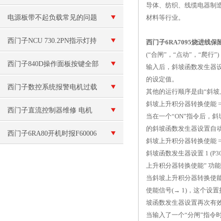
导体、纺织、线缆电器制
电源板带不起负载常见的问题
材料等行业。
西门子NCU 730.2PN指示灯持
西门子6RA7095烧进线保
(“合闸”，“点动”，“爬行”)
续亮红色维修
西门子840D操作面板按键全部
输入后，斜坡函数发生器设置 
的设定值。
失灵
西门子数控系统报警电机过载
其他的运行顺序是由“斜坡上
斜坡上升积分器转换使能 = 
维修
西门子直流控制器维修 电机
当在一个“ON”指令后，斜
的斜坡函数发生器设置自
故障
西门子6RA80开机时报F60006
斜坡上升积分器转换使能 = 
斜坡函数发生器设置 1 (P
欠压维修当天处理好
上升积分器转换使能” 功能
当斜坡上升积分器转换使能
使能信号(→ 1)，这个设
坡函数发生器设置再次有
当输入了一个“分闸”指令时