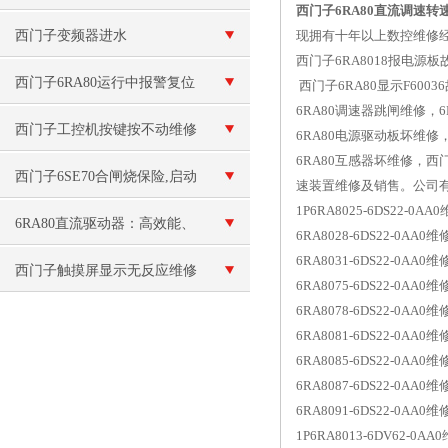
西门子6RA80直流调速转
修
西门子变频器进水
现拥有十年以上数控维修经验
西门子6RA8018报电源
西门子6RA80运行中报警复位
西门子6RA80显示F600
6RA80调速器跳闸维修，
不了维修F6030*
西门子工控机按键按不动维修
6RA80电源驱动板坏维
6RA80互感器坏维修，西门
西门子6SE70合闸烧保险,启动
速装置维修及销售。公司
1P6RA8025-6DS22-0A
跳闸维修
6RA80直流驱动器：高效能、
6RA8028-6DS22-0AA0维
6RA8031-6DS22-0AA0维
稳定可靠的直流驱动解决方案
西门子触摸屏显示无反应维修
6RA8075-6DS22-0AA0维
6RA8078-6DS22-0AA0维
6RA8081-6DS22-0AA0维
6RA8085-6DS22-0AA0维
6RA8087-6DS22-0AA0维
6RA8091-6DS22-0AA0维
1P6RA8013-6DV62-0