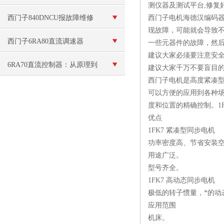
测仪器及测试平台,修复
西门子840DNCU报故障维修
西门子电机海德汉编码
现故障，可能就会导致
西门子6RA80直流调速器
一些元器件的故障，然
建议大家必须要注意安
F60042故障处理修复解决
6RA70直流控制器：从原理到
建议大家千万不要盲目
西门子电机是高度紧凑型
应用，探索其在工业自动化中
可以方便的应用到各种场合
度和位置的精确控制。1
的关键作用
优点
1FK7 紧凑型同步电机
功率密度高、节省安装
用途广泛。
型号齐全。
1FK7 高动态同步电机
极低的转子惯量，*的动
应用范围
机床。