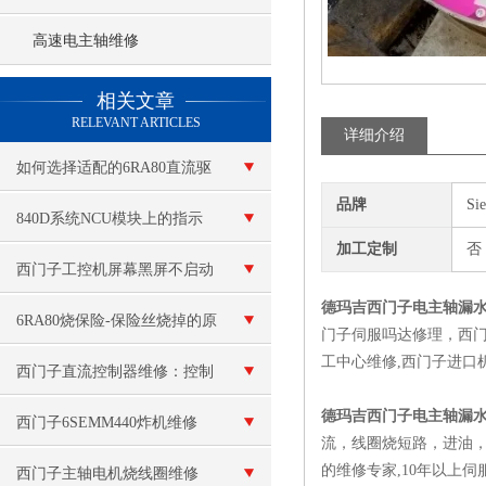
高速电主轴维修
查看更多 >>
相关文章
RELEVANT ARTICLES
详细介绍
如何选择适配的6RA80直流驱
品牌
Si
动器：功率范围、控制模式与
840D系统NCU模块上的指示
加工定制
否
工况适配性对比指南
灯不亮 NCU不能启动
西门子工控机屏幕黑屏不启动
德玛吉西门子电主轴漏
（当天修复）
6RA80烧保险-保险丝烧掉的原
门子伺服吗达修理，西门
工中心维修,西门子进口机床维
因和解决方案
西门子直流控制器维修：控制
德玛吉西门子电主轴漏
信号故障
西门子6SEMM440炸机维修
流，线圈烧短路，进油
的维修专家,10年以上
西门子主轴电机烧线圈维修