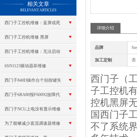
相关文章
RELEVANT ARTICLES
西门子工控机维修：蓝屏或死
详细介绍
机
西门子工控机维修 黑屏
品牌
Si
西门子工控机维修：无法启动
加工定制
否
6SN1123驱动器坏维修
西门子（工
西门子840D操作台个别按键失
子工控机有
灵
西门子6RA80报F60092故障代
控机黑屏无
码
西门子NCU上电没有显示维修
国西门子
为了能够减少直流调速器维修
不了系统