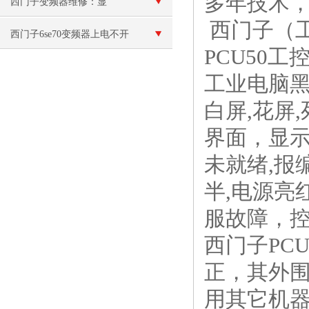
多年技术
次数,我们一定要定期保养
西门子变频器维修：显
西门子（
示“e”报警
西门子6se70变频器上电不开
PCU50
机故障维修
工业电脑黑
白屏,花屏
界面，显示
未就绪,报
半,电源亮
服故障，
西门子PC
正，其外围
用其它机