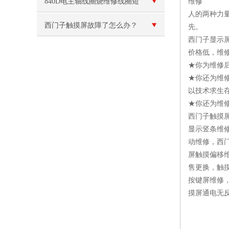
840D电主轴线圈烧维修线圈短
维修
人的两种力
路
西门子触摸屏故障了怎么办？
先。
西门子显示
价格低，维
★你为维修
★你还为维
以技术求生
★你还为维
西门子触摸
显示竖条维
动维修，西
屏触摸偏移
售更换，触
按键屏维修
摸屏通电无