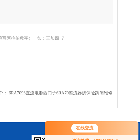
填写阿拉伯数字），如：三加四=7
个：
6RA7093直流电源西门子6RA70整流器烧保险跳闸维修
在线交流
您好！欢迎前来咨询，很高兴为您