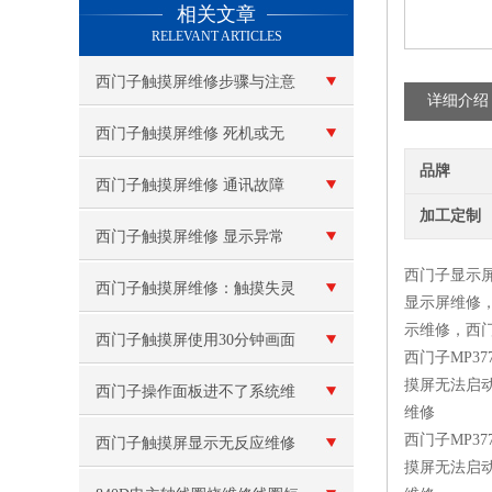
相关文章
RELEVANT ARTICLES
西门子触摸屏维修步骤与注意
详细介绍
事项
西门子触摸屏维修 死机或无
品牌
法启动
西门子触摸屏维修 通讯故障
加工定制
西门子触摸屏维修 显示异常
西门子显示
或花屏
西门子触摸屏维修：触摸失灵
显示屏维修，触
示维修，西
或反应不灵敏
西门子触摸屏使用30分钟画面
西门子MP3
摸屏无法启动
就卡死了
西门子操作面板进不了系统维
维修
西门子MP3
修
西门子触摸屏显示无反应维修
摸屏无法启动