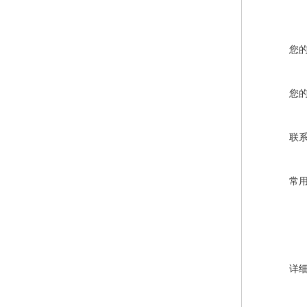
您
您
联
常
详