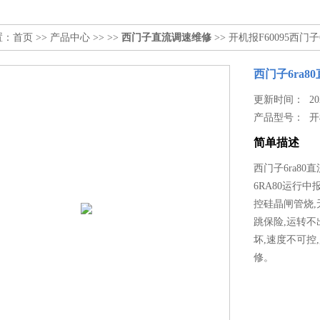
置：
首页
>>
产品中心
>> >>
西门子直流调速维修
>> 开机报F60095西门
西门子6ra
更新时间： 2022
产品型号：
开
简单描述
西门子6ra8
6RA80运行
控硅晶闸管烧,
跳保险,运转不
坏,速度不可控
修。