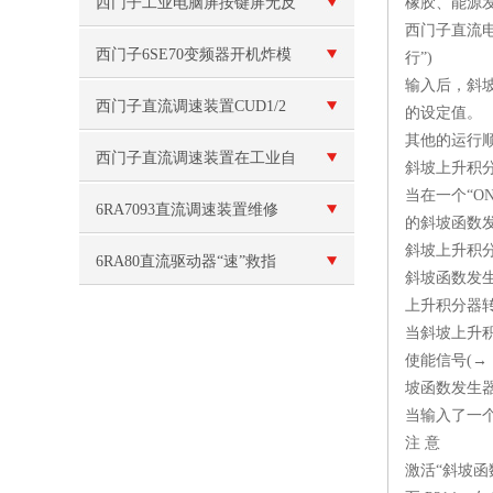
询
西门子工业电脑屏按键屏无反
橡胶、能源
西门子直流电机
应维修
西门子6SE70变频器开机炸模
行”)
输入后，斜坡
块维修
西门子直流调速装置CUD1/2
的设定值。
其他的运行顺
主板坏维修
西门子直流调速装置在工业自
斜坡上升积分
当在一个“O
动化中的应用
6RA7093直流调速装置维修
的斜坡函数
斜坡上升积分
6RA80直流驱动器“速”救指
斜坡函数发生器
上升积分器转
南：常见故障与秒级维修法
当斜坡上升积
使能信号(→
坡函数发生
当输入了一个
注 意
激活“斜坡函数发