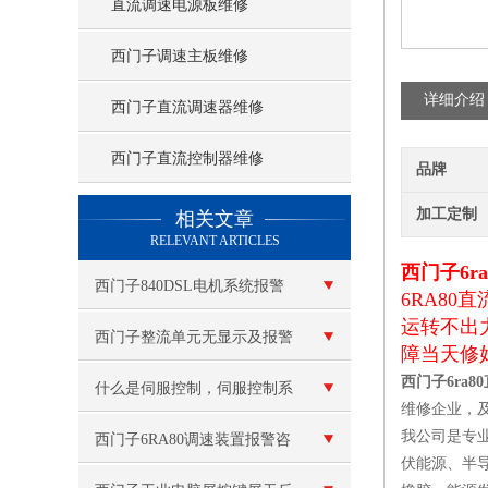
直流调速电源板维修
西门子调速主板维修
详细介绍
西门子直流调速器维修
西门子直流控制器维修
品牌
查看更多 >>
加工定制
相关文章
RELEVANT ARTICLES
西门子6r
西门子840DSL电机系统报警
6RA80
运转不出
维修
西门子整流单元无显示及报警
障当天修
西门子6ra
复位不了修理
什么是伺服控制，伺服控制系
维修企业，
我公司是专
统的控制方式有哪些？
西门子6RA80调速装置报警咨
伏能源、半