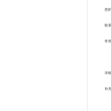
您
联
常
详
补