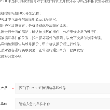
，在 P368 中选择)的激活信号对于通过“斜坡上升积分器”功能选择的发生器
机控制柜报F065修复流程：
户损坏电气设备的故障现象及现场情况。
据用户的故障描述，分析造成此类故障的原因。
机器进行全面的清洁，确认被损坏的器件，分析维修恢复的可行性。
据被损坏器件的位置，找出损坏器件的原因，以免下次类似故障出现。
具详细检测报告与维修报价，甲方确认报价后进行维修。
复后对设备进行负载实验，正常运行通知甲方，款到发货
未修好分文不收
产品：
的单位：