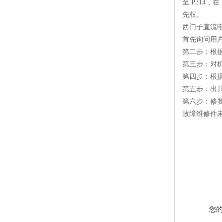
至 P314
先权。
西门子直流电
首先询问用
第二步：根
第三步：对
第四步：根
第五步：出
第六步：修
故障维修件
您