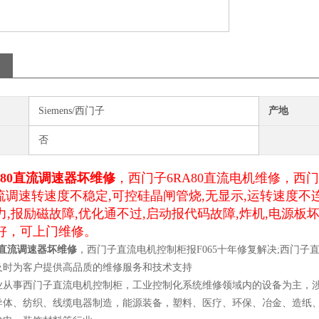
Siemens/西门子
产地
否
a80直流调速器坏维修
，西门子6RA80直流电机维修，西
直流调速转速度不稳定,可控硅晶闸管烧,无显示,运转速度不
力,报励磁故障,优化通不过,启动报代码故障,炸机,电源板
好，可上门维修。
80直流调速器坏维修
，西门子直流电机控制柜报F065十年修复解决;西门
及时为客户提供高品质的维修服务和技术支持
业从事西门子直流电机控制柜，工业控制化系统维修领域内的设备为主，涉
导体、纺织、线缆电器制造，能源装备，塑料、医疗、环保、冶金、造纸