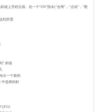
激活斜坡上升积分器。在一个“ON”指令(“合闸”，“点动”，“爬
次达到所需
。
择
到“ 斜坡
用。
且给出一个新的
2 中选择的斜
(P311