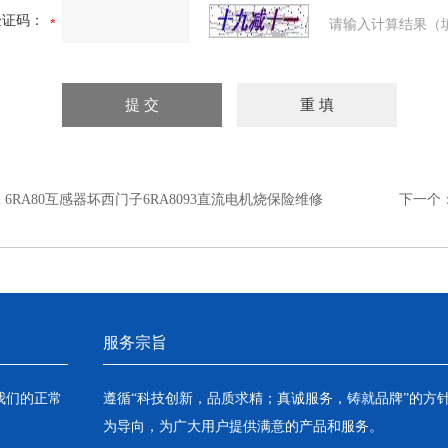
验证码：
请输入计算结果（
：
6RA80互感器坏西门子6RA8093直流电机烧保险维修
下一个
服务宗旨
我们的正常
遵循“科技创新，品质求精；真诚服务，铸就品牌”的方
为导向，为广大用户提供满意的产品和服务。