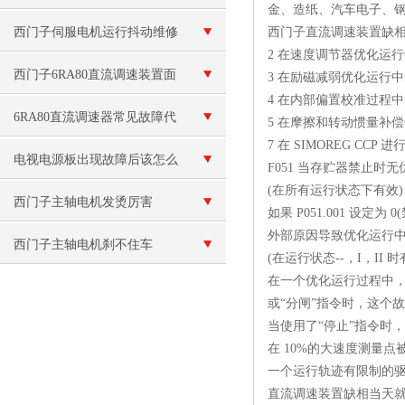
金、造纸、汽车电子、
F013故障维修
西门子伺服电机运行抖动维修
西门子直流调速装置缺相当
2 在速度调节器优化运行中出
西门子6RA80直流调速装置面
3 在励磁减弱优化运行中出现
4 在内部偏置校准过程中出现
板无显示（当天修理好）
6RA80直流调速器常见故障代
5 在摩擦和转动惯量补偿优
7 在 SIMOREG CCP
码排查，新手也能快速解决
电视电源板出现故障后该怎么
F051 当存贮器禁止时
(在所有运行状态下有效
维修呢？
西门子主轴电机发烫厉害
如果 P051.001 设
外部原因导致优化运行
西门子主轴电机刹不住车
(在运行状态--，I，II 
在一个优化运行过程中，当在
或“分闸”指令时，这个
当使用了“停止”指令时
在 10%的大速度测量
一个运行轨迹有限制的驱
直流调速装置缺相当天