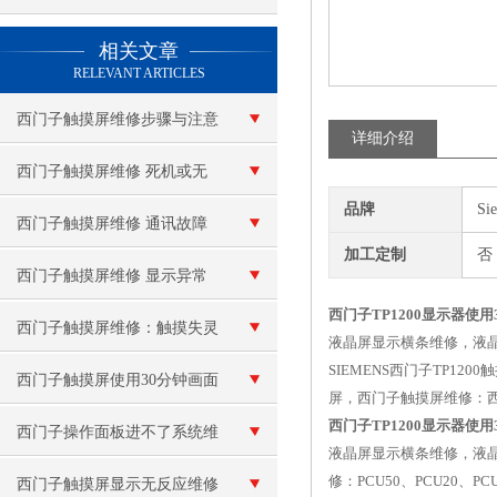
查看更多 >>
相关文章
RELEVANT ARTICLES
西门子触摸屏维修步骤与注意
详细介绍
事项
西门子触摸屏维修 死机或无
品牌
Si
法启动
西门子触摸屏维修 通讯故障
加工定制
否
西门子触摸屏维修 显示异常
西门子TP1200显示器使
或花屏
西门子触摸屏维修：触摸失灵
液晶屏显示横条维修，液
SIEMENS西门子TP12
或反应不灵敏
西门子触摸屏使用30分钟画面
屏，西门子触摸屏维修：
西门子TP1200显示器使
就卡死了
西门子操作面板进不了系统维
液晶屏显示横条维修，液
修：PCU50、PCU20、
修
西门子触摸屏显示无反应维修