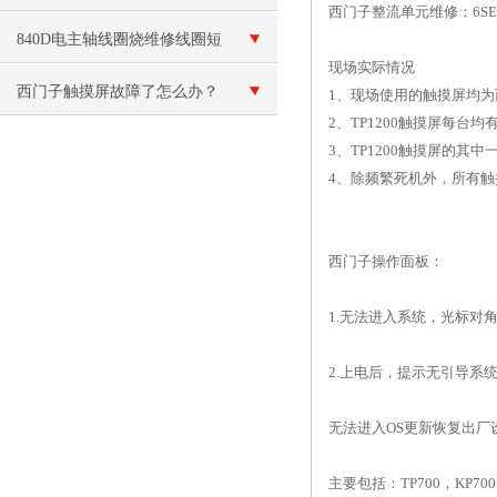
西门子整流单元维修：6S
840D电主轴线圈烧维修线圈短
现场实际情况
路
西门子触摸屏故障了怎么办？
1、现场使用的触摸屏均为西
2、TP1200触摸屏每
3、TP1200触摸屏的
4、除频繁死机外，所有
西门子操作面板：
1.无法进入系统，光标对
2.上电后，提示无引导系
无法进入OS更新恢复出厂
主要包括：TP700，KP700，T