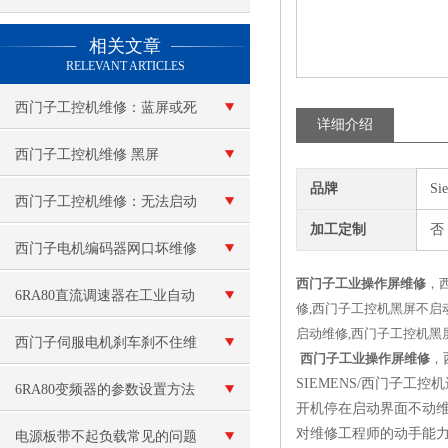
查看更多 >>
相关文章
RELEVANT ARTICLES
西门子工控机维修：蓝屏或死
详细介绍
机
西门子工控机维修 黑屏
品牌
Si
西门子工控机维修：无法启动
加工定制
否
西门子电机编码器网口坏维修
西门子工业操作屏维修
，
6RA80直流调速器在工业自动
修,西门子工控机黑屏不启
启动维修,西门子工控机黑
化中的应用案例
西门子伺服电机刹车刹不住维
西门子工业操作屏维修
，
SIEMENS/西门子
修（刹车线圈烧毁维修）
6RA80变频器的参数设置方法
开机停在启动界面不动
对维修工程师的动手能力
电源板带不起负载常见的问题