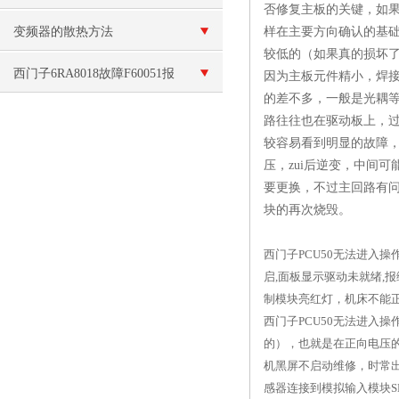
否修复主板的关键，如果
变频器的散热方法
样在主要方向确认的基础
较低的（如果真的损坏了
西门子6RA8018故障F60051报
因为主板元件精小，焊
的差不多，一般是光耦
警维修
路往往也在驱动板上，
较容易看到明显的故障，
压，zui后逆变，中间
要更换，不过主回路有
块的再次烧毁。
西门子PCU50无法进入
启,面板显示驱动未就绪,
制模块亮红灯，机床不能
西门子PCU50无法进入
的），也就是在正向电压
机黑屏不启动维修，时常出现
感器连接到模拟输入模块S