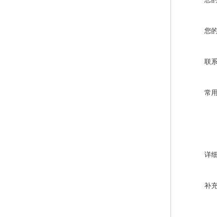
您
联
常
详
补