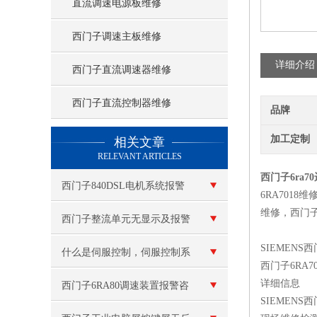
直流调速电源板维修
西门子调速主板维修
详细介绍
西门子直流调速器维修
西门子直流控制器维修
品牌
查看更多 >>
加工定制
相关文章
RELEVANT ARTICLES
西门子6ra
西门子840DSL电机系统报警
6RA7018
维修，西门子6
维修
西门子整流单元无显示及报警
SIEMEN
复位不了修理
什么是伺服控制，伺服控制系
西门子6RA
详细信息
统的控制方式有哪些？
西门子6RA80调速装置报警咨
SIEMEN