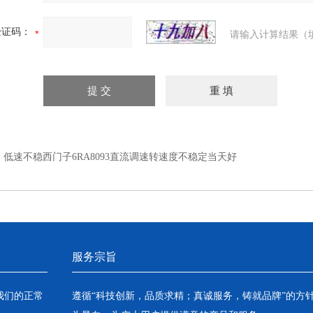
验证码：
请输入计算结果（
：
低速不稳西门子6RA8093直流调速转速度不稳定当天好
服务宗旨
我们的正常
遵循“科技创新，品质求精；真诚服务，铸就品牌”的方