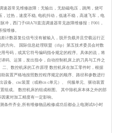
直流调速器常见维修故障：无输出，无励磁电压，跳闸，烧可
，过热，速度不稳, 电机抖动，低速不稳，高速飞车，电
大导致脉冲，西门子6RA70直流调速器常见故障维修报：F001，
52等等报维修。
以及偏差计数器复位信号没有被输入，脱开负载并且空载运行正
方向。 国际信息处理联盟（ifip）第五技术委员会对数
使用号码，或其它符号编码指令规定的程序。具体的说，将
过译码、运算，发出指令，自动控制机床上的刀具与工件之
 二、数控机床的工作原理 数控机床在加工零件时，根据
辅助装置严格地按照数控程序规定的顺序、路径和参数进行
备、cnc装置（或称cn c单元）、 伺服单元、驱动装置
装置组成。 数控机床的组成框图。 其中除机床本体之外的部
量大等因素对加工精度有一定影响。
 检测条件齐全,所有维修物品检修成功后都会上电测试8小时