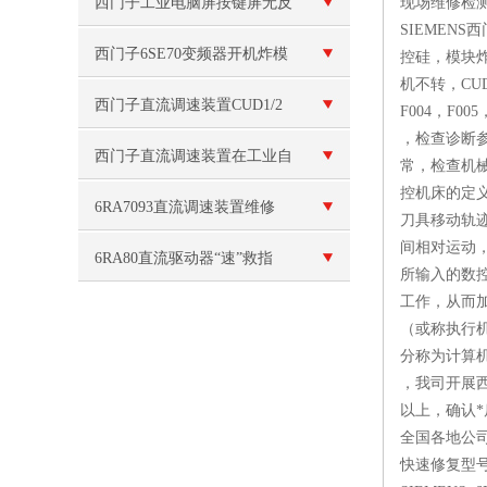
询
西门子工业电脑屏按键屏无反
现场维修检
SIEMEN
应维修
西门子6SE70变频器开机炸模
控硅，模块
机不转，CUD
块维修
西门子直流调速装置CUD1/2
F004，F005
，检查诊断参
主板坏维修
西门子直流调速装置在工业自
常，检查机械
控机床的定
动化中的应用
6RA7093直流调速装置维修
刀具移动轨
间相对运动
6RA80直流驱动器“速”救指
所输入的数
工作，从而加
南：常见故障与秒级维修法
（或称执行机
分称为计算机
，我司开展西
以上，确认*
全国各地公
快速修复型