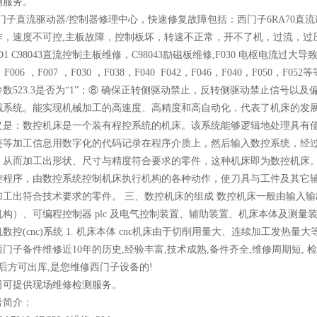
测服务。
S西门子直流驱动器/控制器修理中心，快速修复故障包括：西门子6RA70
炸，速度不可控,主板故障，控制板坏，转速不正常，开不了机，过流，过压
1 C98043直流控制主板维修，C98043励磁板维修,F030 电枢电流过
，F006 ，F007 ，F030 ，F038，F040 F042，F046，F040，F050，F0
数523.3是否为“1”；⑧ 确保正转侧驱动禁止，反转侧驱动禁止信号
系统。能实现机械加工的高速度、高精度和高自动化，代表了机床的发展的
义是：数控机床是一个装有程控系统的机床。该系统能够逻辑地处理具有
迹等加工信息用数字化的代码记录在程序介质上，然后输入数控系统，经
，从而加工出形状、尺寸与精度符合要求的零件，这种机床即为数控机床。
控程序，由数控系统控制机床执行机构的各种动作，使刀具与工件及其它
工出符合技术要求的零件。 三、数控机床的组成 数控机床一般由输入输出设
构）、可编程控制器 plc 及电气控制装置、辅助装置、机床本体及测量
数控(cnc)系统 1. 机床本体 cnc机床由于切削用量大、连续加工发热
门子备件维修近10年的历史,经验丰富,技术成熟,备件齐全,维修周期短,
后方可出库,是您维修西门子设备的!
司可提供现场维修检测服务。
号简介：