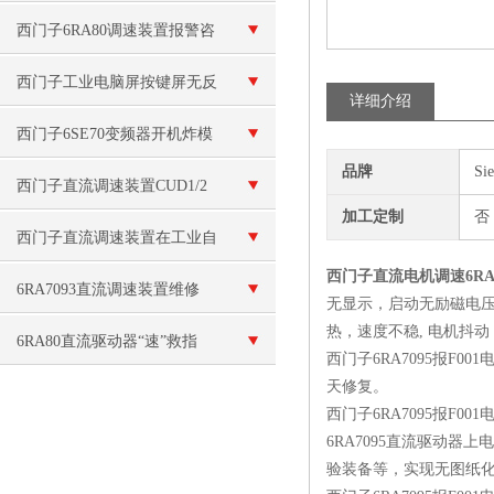
统的控制方式有哪些？
西门子6RA80调速装置报警咨
询
西门子工业电脑屏按键屏无反
详细介绍
应维修
西门子6SE70变频器开机炸模
品牌
Si
块维修
西门子直流调速装置CUD1/2
加工定制
否
主板坏维修
西门子直流调速装置在工业自
西门子直流电机调速6RA7
动化中的应用
6RA7093直流调速装置维修
无显示，启动无励磁电
热，速度不稳, 电机抖
6RA80直流驱动器“速”救指
西门子6RA7095报F
天修复。
南：常见故障与秒级维修法
西门子6RA7095报F0
6RA7095直流驱动
验装备等，实现无图纸化