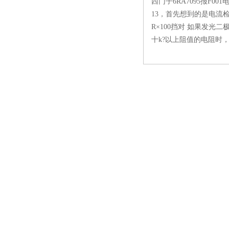
西门子6RA7095报F
13，首先想到的是电流检测
R×100挡对 如果发光二
十k?以上阻值的电阻时