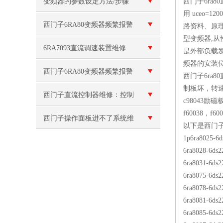
F013故障维修
变频器的参数设定方法/步骤
西门子6ra
用 uceo=
西门子6RA80变频器频繁报警
路资料、原理
型变频器,从
F60100
6RA7093直流调速装置维修
是外部负载发
频器的安装位
西门子6RA80变频器频繁报警
西门子6ra
制板坏，转速
西门子直流控制器维修：控制
c98043励
f60038，f6
信号故障
西门子操作面板进不了系统维
以下是西门子
1p6ra8025-6
修
6ra8028-6ds
6ra8031-6ds
6ra8075-6ds
6ra8078-6ds
6ra8081-6ds
6ra8085-6ds