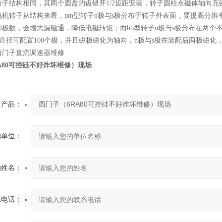
子结构相同，其两个圆盘的齿错开1/2齿距安装，转子圆柱永磁体轴向充
机转子从结构来看，pm型转子n极与s极分布于转子外表面，要提高分辨率
加极数，会增大漏磁通，降低电磁转矩；而hb型转子n极与s极分布在两个
的直径可配置100个极，并且磁极磁化为轴向，n极与s极在装配后两极磁化
西门子直流调速器维修
A80可控硅不好炸坏维修）现场
产品：
的单位：
的姓名：
系电话：