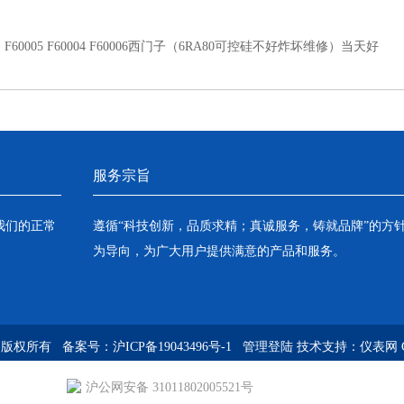
：
F60005 F60004 F60006西门子（6RA80可控硅不好炸坏维修）当天好
服务宗旨
我们的正常
遵循“科技创新，品质求精；真诚服务，铸就品牌”的方
为导向，为广大用户提供满意的产品和服务。
om) 版权所有 备案号：
沪ICP备19043496号-1
管理登陆
技术支持：
仪表网
沪公网安备 31011802005521号