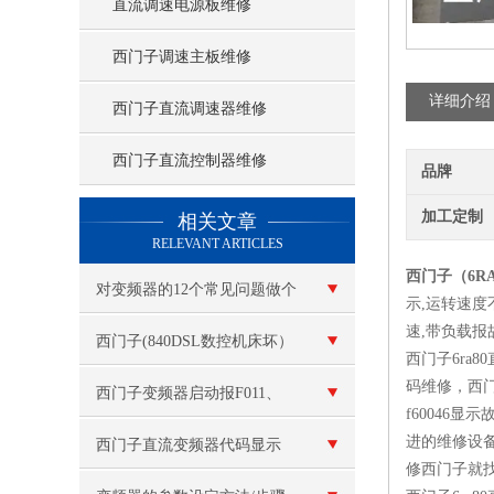
直流调速电源板维修
西门子调速主板维修
详细介绍
西门子直流调速器维修
西门子直流控制器维修
品牌
查看更多 >>
加工定制
相关文章
RELEVANT ARTICLES
西门子（6R
对变频器的12个常见问题做个
示,运转速度
速,带负载报
解答
西门子(840DSL数控机床坏）
西门子6ra8
码维修，西门子
26100代码故障维修
西门子变频器启动报F011、
f60046
进的维修设
F015维修
西门子直流变频器代码显示
修西门子就