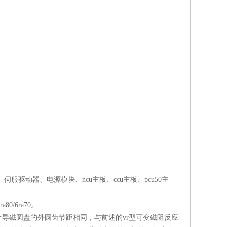
驱动器、电源模块、ncu主板、ccu主板、pcu50主
/6ra70。
导磁圆盘的外圆齿节距相同，与前述的vr型可变磁阻反应