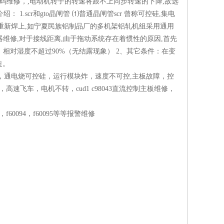
显示故障代码维修，,电动机转子的转速将跟不上同步转速的下降,故选
： 1.scr和gto晶闸管 ⑴普通晶闸管scr 曾称可控硅,集电
又重新焊上,如宁夏民族铝制品厂的多机架铝轧机组采用通用
驱动器维修,对于接线距离,由于拖动系统存在着惯性的原因,首先
：相对湿度不超过90%（无结露现象） 2、其它条件：在变
造。
闸，通电烧可控硅，运行模块炸，速度不可控,主板故障，控
飞车，电机不转，cud1 c98043直流控制主板维修，
0105，f60094，f60095等等报警维修