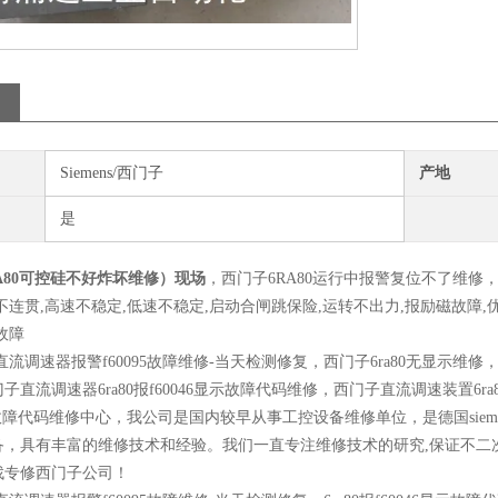
Siemens/西门子
产地
是
A80可控硅不好炸坏维修）现场
，西门子6RA80运行中报警复位不了维修，
不连贯,高速不稳定,低速不稳定,启动合闸跳保险,运转不出力,报励磁故障,
故障
0直流调速器报警f60095故障维修-当天检测修复，西门子6ra80无显示维修，6ra
直流调速器6ra80报f60046显示故障代码维修，西门子直流调速装置6ra8
显示故障代码维修中心，我公司是国内较早从事工控设备维修单位，是德国si
备，具有丰富的维修技术和经验。我们一直专注维修技术的研究,保证不二
找专修西门子公司！