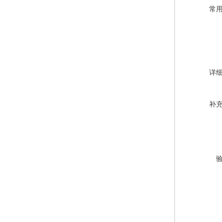
常
详
补