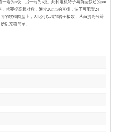
磁一端为n极，另一端为s极。此种电机转子与前面叙述的pm
，就要提高极对数，通常20mm的直径，转子可配置24
不同的软磁圆盘上，因此可以增加转子极数，从而提高分辨
，所以充磁简单。