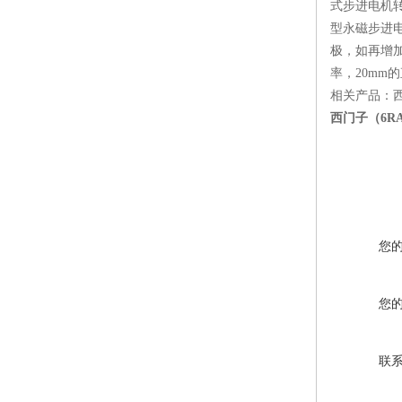
式步进电机转
型永磁步进电
极，如再增
率，20mm
相关产品：
西门子（6R
您
您
联