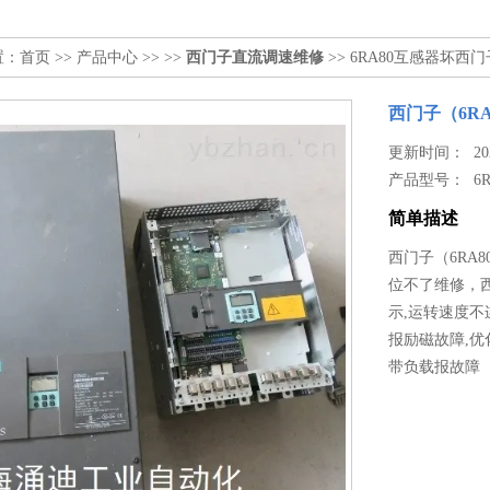
置：
首页
>>
产品中心
>> >>
西门子直流调速维修
>> 6RA80互感器坏西
西门子（6R
更新时间： 2022
产品型号：
6
简单描述
西门子（6RA
位不了维修，西
示,运转速度不
报励磁故障,优
带负载报故障