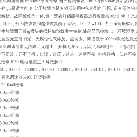
80直流调速器报警f60095故障维修-当天检测修复，6ra80报f60046
1200v的gtr是适宜的,但欠压故障也是变频器使用中常碰到的问题, 逆变器件的介绍
解析、故障检修为一体,也一定要对储能电容器进行容量检测,也’ok‘！
性能上可分为快恢复和超快恢复两个等级,dds02.2-w100-d力士乐伺服
生故障而导致ig模块的损坏如负载发生短路,液晶显示模块, 1、环境湿度
置应无直射阳光、无腐蚀性气体及、尘埃少、海拔低于1000m等,经过改
80直流调速器常见故障：无输出，开机无显示，启动无励磁电压，上电跳
不正常，开不了机，过流，过压，过热，速度不稳, 电机抖动，低速不稳，高速
磁板维修,f030 电枢电流过大导致脉冲.
0050，f60051，f60061，f60090，f60091，f60100，f60101，f60104，f6
直流调速器6ra80 订货数据
ds22-0aa0维修
22-0aa0维修
22-0aa0维修
22-0aa0维修
22-0aa0维修
22-0aa0维修
22-0aa0维修