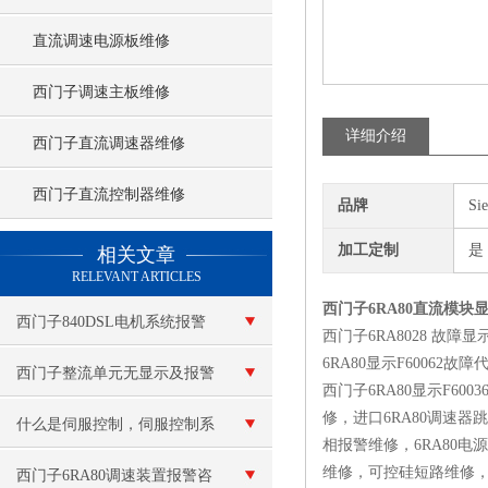
直流调速电源板维修
西门子调速主板维修
详细介绍
西门子直流调速器维修
西门子直流控制器维修
品牌
Si
查看更多 >>
加工定制
是
相关文章
RELEVANT ARTICLES
西门子6RA80直流模块显示
西门子840DSL电机系统报警
西门子6RA8028 故障
6RA80显示F60062
维修
西门子整流单元无显示及报警
西门子6RA80显示F600
修，进口6RA80调速器
复位不了修理
什么是伺服控制，伺服控制系
相报警维修，6RA80
维修，可控硅短路维修，6
统的控制方式有哪些？
西门子6RA80调速装置报警咨