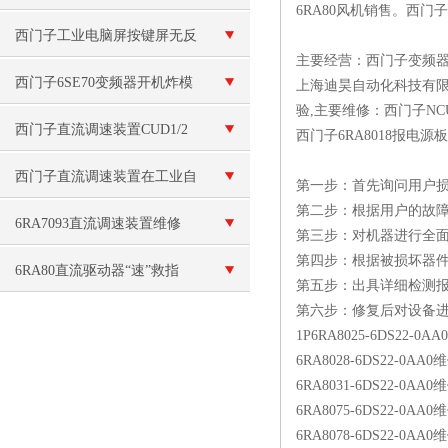
6RA80风机销售。西
询
西门子工业电脑屏按键屏无反
主要经营：西门子变频
应维修
西门子6SE70变频器开机炸模
上海迪昊自动化科技有限
验,主要维修：西门子NC
块维修
西门子直流调速装置CUD1/2
西门子6RA8018报电
主板坏维修
西门子直流调速装置在工业自
第一步：首先询问用户
第二步：根据用户的故
动化中的应用
6RA7093直流调速装置维修
第三步：对机器进行全
第四步：根据被损坏器
6RA80直流驱动器“速”救指
第五步：出具详细检测
第六步：修复后对设备
南：常见故障与秒级维修法
1P6RA8025-6DS22-0
6RA8028-6DS22-0AA0
6RA8031-6DS22-0AA0
6RA8075-6DS22-0AA0
6RA8078-6DS22-0AA0