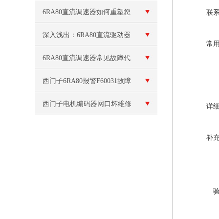
F60010
注意事项
6RA80直流调速器如何重塑您
联
的设备性能与生产效率
深入浅出：6RA80直流驱动器
常
的安装调试与参数设置
6RA80直流调速器常见故障代
码排查，新手也能快速解决
西门子6RA80报警F60031故障
维修
西门子电机编码器网口坏维修
详
补