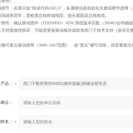
需备份）。
码细节‌：若显示如“错误代码1601,0"，多属驱动器初始化失败或硬件故障
通讯链路异常，需检查总线终端电阻、接头紧固及总线电缆。
一致性‌：确认驱动固件（FDD/MSD）与NC系统版本匹配（300403会
且无明显物理损坏‌，可能需更换驱动模块或联系西门子技术支持（提供完整错误代码如
400属可复位驱动报警（3000–3087范围），‌按“复位"键可清除，但若
产品：
的单位：
的姓名：