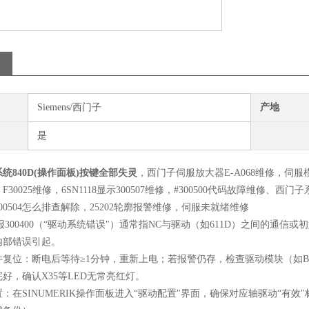
Siemens/西门子
产地
是
统840D(操作面板)按键全部失灵
，西门子伺服放大器E-A068维修，伺服模
修，F30025维修，6SN1118显示300507维修，#300500代码故障维修、西门
00504怎么排查解除，25202轮廓报警维修，伺服未就绪维修
D报300400（“驱动系统错误"）通常指NC与驱动（如611D）之间的
部错误引起。‌‌
复位‌：断电后等待≥1分钟，重新上电；若报警仍存，检查驱动模块（如B1轴）电源
好，确认X35等LED无常亮红灯。
置‌：在SINUMERIK操作面板进入“驱动配置"界面，确保对应轴驱动“