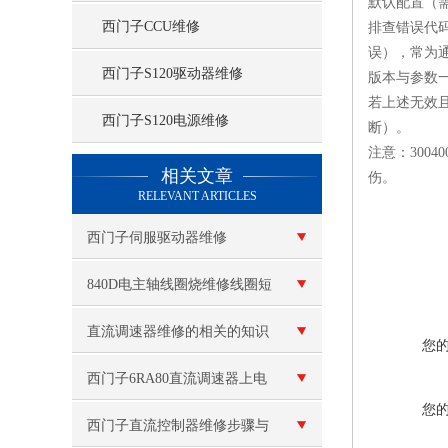
默认配置（
西门子CCU维修
‌排查错误代
误），常为
西门子S120驱动器维修
‌版本与参数
‌若上述无效
西门子S120电源维修
断）。‌‌
注意：300
查看更多 >>
相关文章
伤。‌‌
RELEVANT ARTICLES
西门子伺服驱动器维修
840D电主轴线圈烧维修线圈短
路
直流调速器维修的相关的知识
您
西门子6RA80直流调速器上电
您
跳闸故障维修 故障代码：
西门子直流控制器维修步骤与