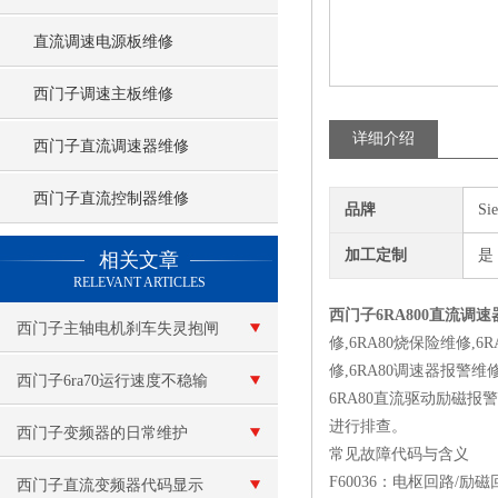
直流调速电源板维修
西门子调速主板维修
详细介绍
西门子直流调速器维修
西门子直流控制器维修
品牌
Si
查看更多 >>
加工定制
是
相关文章
RELEVANT ARTICLES
西门子6RA800直流调速器
西门子主轴电机刹车失灵抱闸
修,6RA80烧保险维修,6
修,6RA80调速器报警维修
卡死了
西门子6ra70运行速度不稳输
6RA80直流驱动励磁报警
进行排查。‌‌
出电压低维修
西门子变频器的日常维护
常见故障代码与含义
‌F60036‌：电枢
西门子直流变频器代码显示