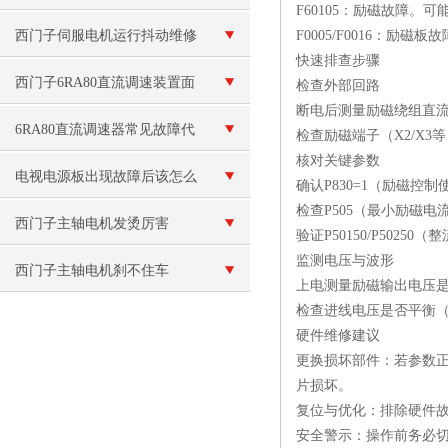
‌F60105‌：励磁故
F013故障维修
西门子伺服电机运行抖动维修
‌F0005/F0016‌
快速排查步骤
西门子6RA80直流调速装置面
‌检查外部回路‌
断电后测量励磁绕组直流
板无显示（当天修理好）
6RA80直流调速器常见故障代
检查励磁端子（X2/X
‌核对关键参数‌
码排查，新手也能快速解决
电视电源板出现故障后该怎么
确认‌P830=1‌（励磁
检查‌P505‌（最小励
维修呢？
西门子主轴电机发烫厉害
验证‌P50150/P50
‌监测电压与波形‌
西门子主轴电机刹不住车
上电测量励磁输出电压是
检查进线电压是否平衡（3
硬件维修建议
‌更换损坏部件‌：若参数
片损坏。
‌复位与优化‌：排除硬件
‌安全警示‌：操作前务必